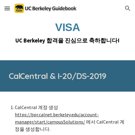
Skip to main content
Skip to navigation
VISA
UC Berkeley 합격을 진심으로 축하합니다!
CalCentral & I-20/DS-2019
CalCentral 계정 생성
https://bpr.calnet.berkeley.edu/account-
manager/start/campusSolutions/
에서 CalCentral 계
정을 생성합니다.