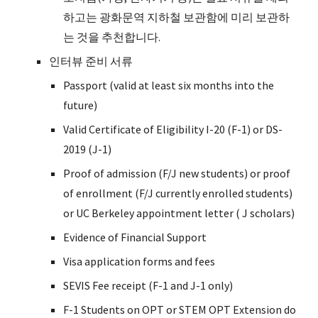
하고는 광화문역 지하철 보관함에 미리 보관하
는 것을 추천합니다.
인터뷰 준비 서류
Passport (valid at least six months into the
future)
Valid Certificate of Eligibility I-20 (F-1) or DS-
2019 (J-1)
Proof of admission (F/J new students) or proof
of enrollment (F/J currently enrolled students)
or UC Berkeley appointment letter ( J scholars)
Evidence of Financial Support
Visa application forms and fees
SEVIS Fee receipt (F-1 and J-1 only)
F-1 Students on OPT or STEM OPT Extension do