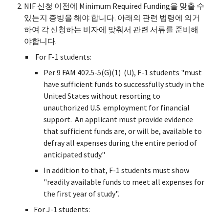
NIF 신청 이전에 Minimum Required Funding을 맞출 수
있는지 증빙을 해야 합니다. 아래의 관련 법령에 의거
하여 각 신청하는 비자에 맞춰서 관련 서류를 준비해
야합니다.
For F-1 students:
Per 9 FAM 402.5-5(G)(1) (U), F-1 students "must
have sufficient funds to successfully study in the
United States without resorting to
unauthorized U.S. employment for financial
support. An applicant must provide evidence
that sufficient funds are, or will be, available to
defray all expenses during the entire period of
anticipated study."
In addition to that, F-1 students must show
"readily available funds to meet all expenses for
the first year of study".
For J-1 students: